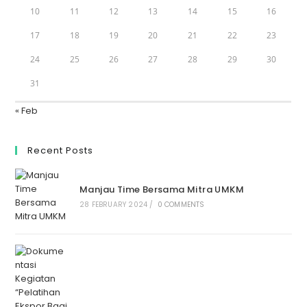
10
11
12
13
14
15
16
17
18
19
20
21
22
23
24
25
26
27
28
29
30
31
« Feb
Recent Posts
Manjau Time Bersama Mitra UMKM
28 FEBRUARY 2024
/
0 COMMENTS