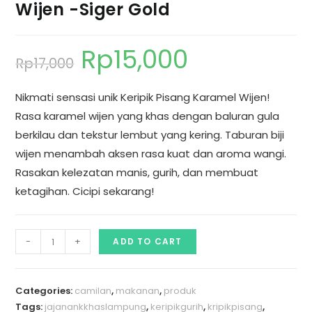
Wijen -Siger Gold
Rp
15,000
Rp
17,000
Nikmati sensasi unik Keripik Pisang Karamel Wijen!
Rasa karamel wijen yang khas dengan baluran gula
berkilau dan tekstur lembut yang kering. Taburan biji
wijen menambah aksen rasa kuat dan aroma wangi.
Rasakan kelezatan manis, gurih, dan membuat
ketagihan. Cicipi sekarang!
-
+
ADD TO CART
Categories:
camilan
,
makanan
,
produk
Tags:
jajanankkhaslampung
,
keripikgurih
,
kripikpisang
,