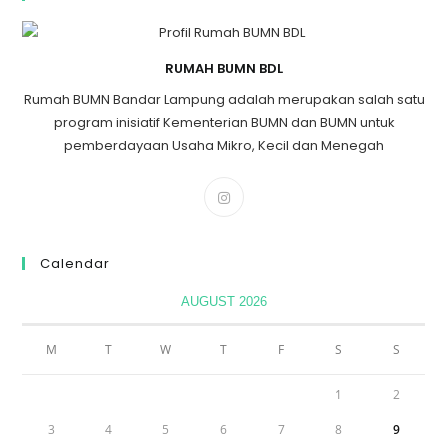
RUMAH BUMN BDL
Rumah BUMN Bandar Lampung adalah merupakan salah satu
program inisiatif Kementerian BUMN dan BUMN untuk
pemberdayaan Usaha Mikro, Kecil dan Menegah
Calendar
AUGUST 2026
M
T
W
T
F
S
S
1
2
3
4
5
6
7
8
9