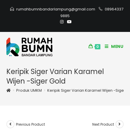
rumahbumnbandarlampung@gmail.com
08964337
9885
MENU
0
Keripik Siger Varian Karamel
Wijen -Siger Gold
>
Produk UMKM
>
Keripik Siger Varian Karamel Wijen -Siger G
Previous Product
Next Product