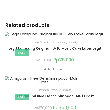
Related products
kue basah
,
makanan
,
produk
Legit Lampung Original 10×10 – Lely Cake Lapis Legit
SALE!
Rp
75,000
Rp
80,000
Add to cart
produk
,
Produk Umkm
Amigurumi Klee Genshinimpact -Muli Craft
SALE!
Rp
350,000
Rp
370,000