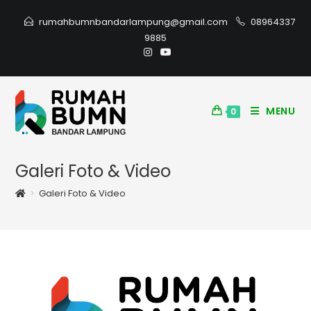
rumahbumnbandarlampung@gmail.com
08964337
9885
MENU
0
Galeri Foto & Video
>
Galeri Foto & Video