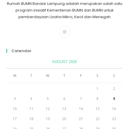
Rumah BUMN Bandar Lampung adalah merupakan salah satu
program inisiatif Kementerian BUMN dan BUMN untuk
pemberdayaan Usaha Mikro, Kecil dan Menegah
Calendar
AUGUST 2026
M
T
W
T
F
S
S
1
2
3
4
5
6
7
8
9
10
11
12
13
14
15
16
17
18
19
20
21
22
23
24
25
26
27
28
29
30