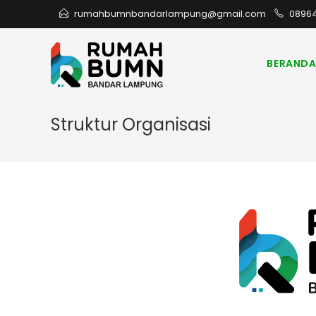
rumahbumnbandarlampung@gmail.com
0896
BERAND
Struktur Organisasi