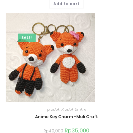
Add to cart
SALE!
produk
,
Produk Umkm
Anime Key Charm -Muli Craft
Rp
35,000
Rp
40,000