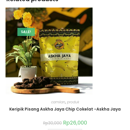
SALE!
camilan
,
produk
Keripik Pisang Askha Jaya Chip Cokelat -Askha Jaya
Rp
26,000
Rp
30,000