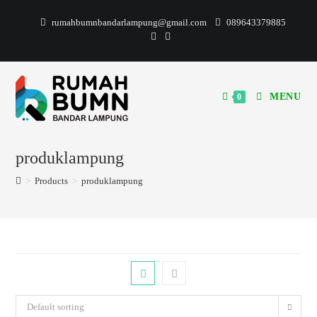
rumahbumnbandarlampung@gmail.com
089643379885
MENU
0
produklampung
>
Products
>
produklampung
Default sorting