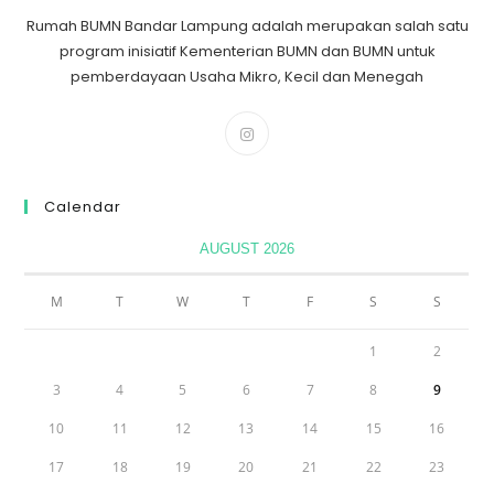
Rumah BUMN Bandar Lampung adalah merupakan salah satu
program inisiatif Kementerian BUMN dan BUMN untuk
pemberdayaan Usaha Mikro, Kecil dan Menegah
Calendar
AUGUST 2026
M
T
W
T
F
S
S
1
2
3
4
5
6
7
8
9
10
11
12
13
14
15
16
17
18
19
20
21
22
23