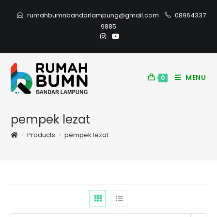
rumahbumnbandarlampung@gmail.com
08964337
9885
MENU
0
pempek lezat
>
Products
>
pempek lezat