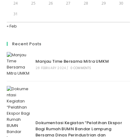
24
25
26
27
28
29
30
31
« Feb
Recent Posts
Manjau Time Bersama Mitra UMKM
28 FEBRUARY 2024
/
0 COMMENTS
Dokumentasi Kegiatan “Pelatihan Ekspor
Bagi Rumah BUMN Bandar Lampung
Bersama Dinas Perindustrian dan