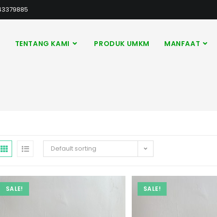
43379885
A
TENTANG KAMI
PRODUK UMKM
MANFAAT
Default sorting
SALE!
SALE!