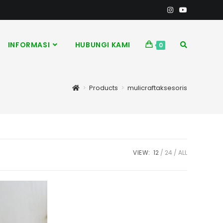
INFORMASI
HUBUNGI KAMI
0
>
Products
>
mulicraftaksesoris
VIEW:
12
24
ALL