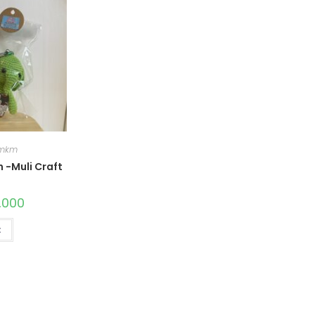
Umkm
 -Muli Craft
,000
t