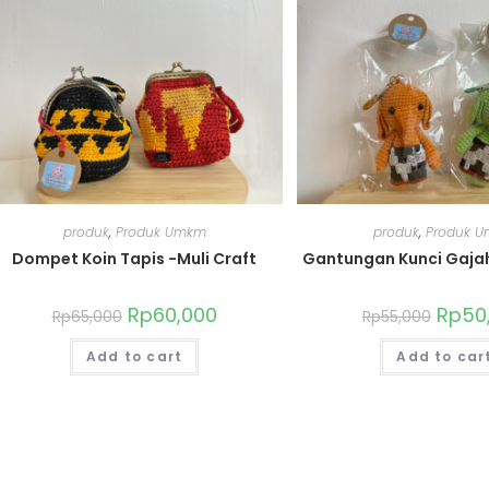
produk
,
Produk Umkm
produk
,
Produk 
Dompet Koin Tapis -Muli Craft
Gantungan Kunci Gajah
Rp
60,000
Rp
50
Rp
65,000
Rp
55,000
Add to cart
Add to car