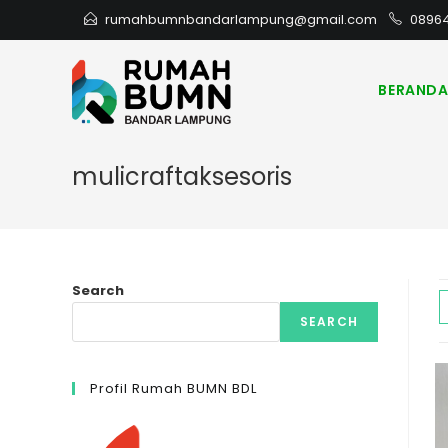
rumahbumnbandarlampung@gmail.com
0896
BERAND
mulicraftaksesoris
Search
SEARCH
Profil Rumah BUMN BDL