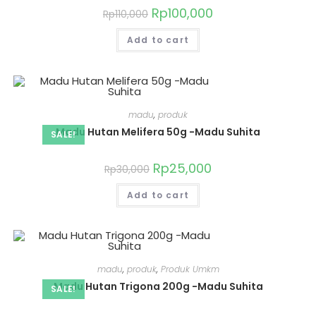
Rp
100,000
Rp
110,000
Add to cart
madu
,
produk
Madu Hutan Melifera 50g -Madu Suhita
SALE!
Rp
25,000
Rp
30,000
Add to cart
madu
,
produk
,
Produk Umkm
Madu Hutan Trigona 200g -Madu Suhita
SALE!