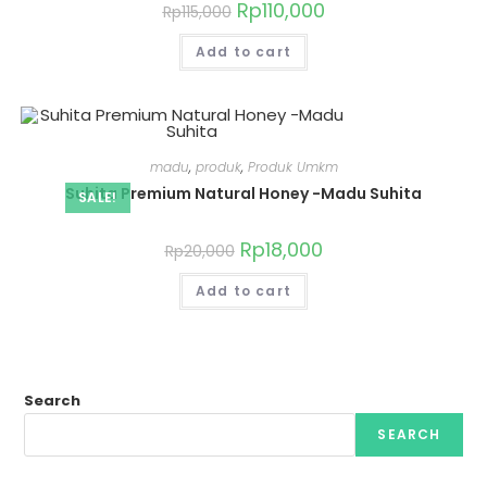
Rp
110,000
Rp
115,000
Add to cart
madu
,
produk
,
Produk Umkm
Suhita Premium Natural Honey -Madu Suhita
SALE!
Rp
18,000
Rp
20,000
Add to cart
Search
SEARCH