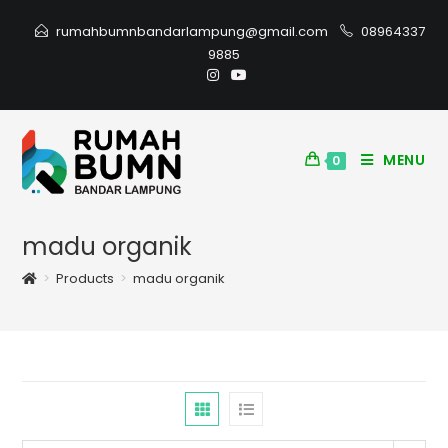
rumahbumnbandarlampung@gmail.com
08964337
9885
MENU
0
madu organik
>
Products
>
madu organik