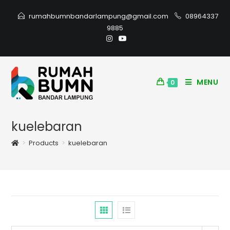
rumahbumnbandarlampung@gmail.com
08964337
9885
MENU
0
kuelebaran
>
Products
>
kuelebaran