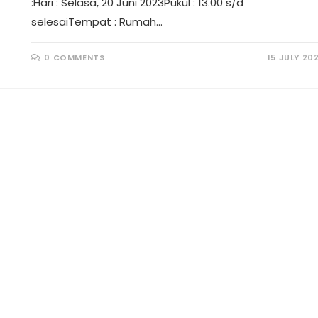
:Hari : Selasa, 20 Juni 2023Pukul : 13.00 s/d
selesaiTempat : Rumah…
0 COMMENTS
15 JULY 20