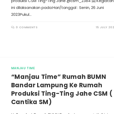
produksi CSM Ting-Ting Jahe @csm_2384 🤗 Kegiatan
ini dilaksanakan pada:Hari/tanggal : Senin, 26 Juni
2023Pukul…
0 COMMENTS
15 JULY 20
MANJAU TIME
“Manjau Time” Rumah BUMN
Bandar Lampung Ke Rumah
Produksi Ting-Ting Jahe CSM (
Cantika SM)