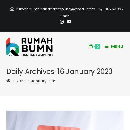
rumahbumnbandarlampung@gmail.com
08964337
9885
MENU
0
Daily Archives: 16 January 2023
>
2023
>
January
>
16